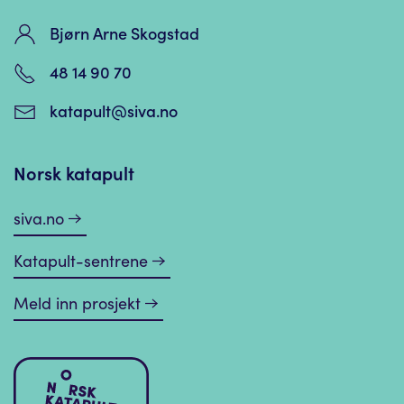
Bjørn Arne Skogstad
48 14 90 70
katapult@siva.no
Norsk katapult
siva.no
Katapult-sentrene
Meld inn prosjekt